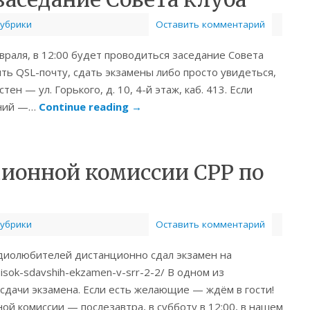
рубрики
Оставить комментарий
евраля, в 12:00 будет проводиться заседание Совета
ть QSL-почту, сдать экзамены либо просто увидеться,
ен — ул. Горького, д. 10, 4-й этаж, каб. 413. Если
жний —…
Continue reading
→
ионной комиссии СРР по
рубрики
Оставить комментарий
адиолюбителей дистанционно сдал экзамен на
spisok-sdavshih-ekzamen-v-srr-2-2/ В одном из
сдачи экзамена. Если есть желающие — ждём в гости!
й комиссии — послезавтра, в субботу в 12:00, в нашем