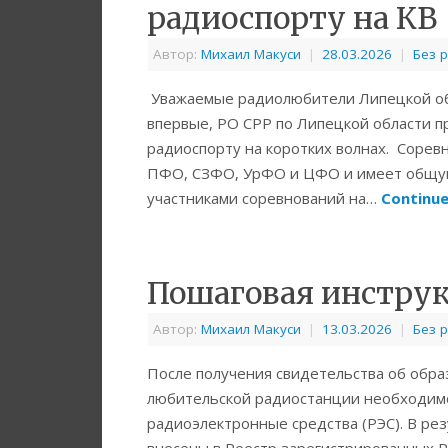
радиоспорту на КВ
Автор:
Михаил Макуси
|
28.03.2026
|
Без 
Уважаемые радиолюбители Липецкой обла
впервые, РО СРР по Липецкой области п
радиоспорту на коротких волнах. Соре
ПФО, СЗФО, УрФО и ЦФО и имеет общую
участниками соревнований на…
Continue
Пошаговая инструк
Автор:
Михаил Макуси
|
13.03.2026
|
Без 
После получения свидетельства об обра
любительской радиостанции необходим
радиоэлектронные средства (РЭС). В ре