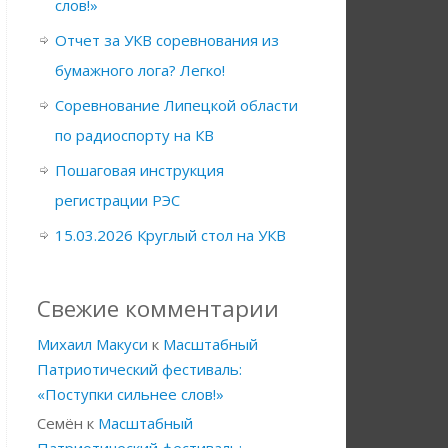
слов!»
Отчет за УКВ соревнования из
бумажного лога? Легко!
Соревнование Липецкой области
по радиоспорту на КВ
Пошаговая инструкция
регистрации РЭС
15.03.2026 Круглый стол на УКВ
Свежие комментарии
Михаил Макуси
к
Масштабный
Патриотический фестиваль:
«Поступки сильнее слов!»
Семён
к
Масштабный