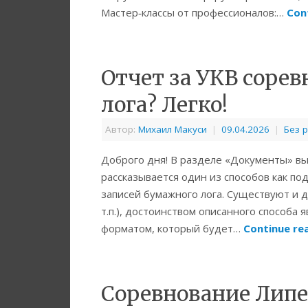
Мастер‑классы от профессионалов:…
Con
Отчет за УКВ соре
лога? Легко!
Автор:
Михаил Макуси
|
09.04.2026
|
Без 
Доброго дня! В разделе «Документы» вы
рассказывается один из способов как по
записей бумажного лога. Существуют и д
т.п.), достоинством описанного способа
форматом, который будет…
Continue re
Соревнование Липе