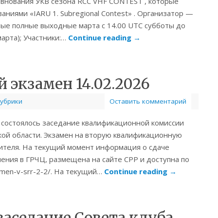
евнования УКВ сезона RCC VHF CONTEST , которые
иями «IARU 1. Subregional Contest» . Организатор —
ервые полные выходные марта с 14.00 UTC субботы до
марта); Участники:…
Continue reading
→
экзамен 14.02.2026
рубрики
Оставить комментарий
, состоялось заседание квалификационной комиссии
ой области. Экзамен на вторую квалификационную
ителя. На текущий момент информация о сдаче
ления в ГРЧЦ, размещена на сайте СРР и доступна по
kzamen-v-srr-2-2/. На текущий…
Continue reading
→
 заседание Совета клуба