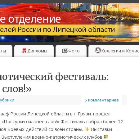
нты
Дипломы
Фото
Коллегии и Коми
отический фестиваль:
 слов!»
рубрики
5 комментариев
сааф России Липецкой области в г. Грязи. прошел
«Поступки сильнее слов!» Фестиваль собрал более 12
нов Боевых действий со всей страны.
Выставки —
Выступления военно‑патриотических клубов