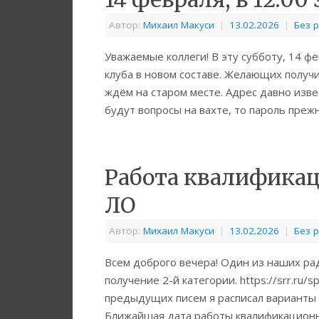
Автор:
Михаил Макуси
|
13.02.2026
|
Без 
Уважаемые коллеги! В эту субботу, 14 ф
клуба в новом составе. Желающих получи
ждём на старом месте. Адрес давно извест
будут вопросы на вахте, то пароль пре
Работа квалификац
ЛО
Автор:
Михаил Макуси
|
13.02.2026
|
Без 
Всем доброго вечера! Один из наших р
получение 2-й категории. https://srr.ru/
предыдущих писем я расписал варианты 
Ближайшая дата работы квалификационно