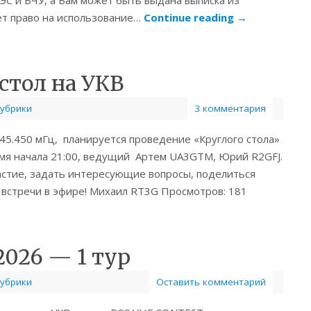
ЭС и ВЧУ, а Вам может быть выдана выписка из
аёт право на использование…
Continue reading
→
 стол на УКВ
рубрики
3 комментария
 145.450 мГц, планируется проведение «Круглого стола»
мя начала 21:00, ведущий Артем UA3GTM, Юрий R2GFJ.
стие, задать интересующие вопросы, поделиться
 встречи в эфире! Михаил RT3G Просмотров: 181
026 — 1 тур
рубрики
Оставить комментарий