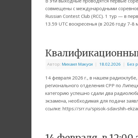
В эти выходные проводятся первые сор
совмещены с международными соревнован
Russian Contest Club (RCC). 1 тур — в п
13.59 UTC воскресенья (в 2026 году 7-8 
Квалификационный 
Автор:
Михаил Макуси
|
18.02.2026
|
Без 
14 февраля 2026 г., в нашем радиоклубе
регионального отделения СРР по Липецк
категорию успешно сдали два радиолюб
экзамена, необходимая для подачи заяв
ссылке: https://srr.ru/spisok-sdavshih-e
14 февраля, в 12:00